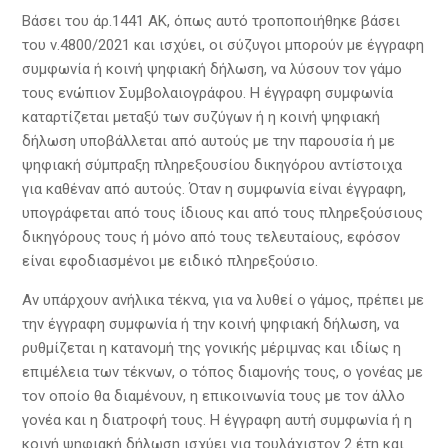
Βάσει του άρ.1441 ΑΚ, όπως αυτό τροποποιήθηκε βάσει
του ν.4800/2021 και ισχύει, οι σύζυγοι μπορούν με έγγραφη
συμφωνία ή κοινή ψηφιακή δήλωση, να λύσουν τον γάμο
τους ενώπιον Συμβολαιογράφου. Η έγγραφη συμφωνία
καταρτίζεται μεταξύ των συζύγων ή η κοινή ψηφιακή
δήλωση υποβάλλεται από αυτούς με την παρουσία ή με
ψηφιακή σύμπραξη πληρεξουσίου δικηγόρου αντίστοιχα
για καθέναν από αυτούς. Όταν η συμφωνία είναι έγγραφη,
υπογράφεται από τους ίδιους και από τους πληρεξούσιους
δικηγόρους τους ή μόνο από τους τελευταίους, εφόσον
είναι εφοδιασμένοι με ειδικό πληρεξούσιο.
Αν υπάρχουν ανήλικα τέκνα, για να λυθεί ο γάμος, πρέπει με
την έγγραφη συμφωνία ή την κοινή ψηφιακή δήλωση, να
ρυθμίζεται η κατανομή της γονικής μέριμνας και ιδίως η
επιμέλεια των τέκνων, ο τόπος διαμονής τους, ο γονέας με
τον οποίο θα διαμένουν, η επικοινωνία τους με τον άλλο
γονέα και η διατροφή τους. Η έγγραφη αυτή συμφωνία ή η
κοινή ψηφιακή δήλωση ισχύει για τουλάχιστον 2 έτη και