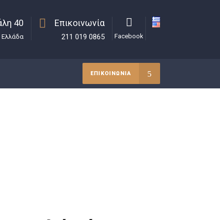
λη 40
Επικοινωνία
211 019 0865
Facebook
, Ελλάδα
ΕΠΙΚΟΙΝΩΝΙΑ
Μαρία Νικολάου
>
Uncategorized
>
 μηχανισμός // Ρύθμιση οφειλών άνω των 200.000
ευρώ