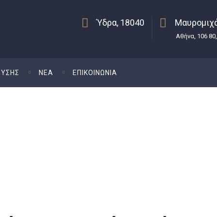
Ύδρα, 18040
Μαυρομιχά
Αθήνα, 106 80
ΕΥΣΗΣ
ΝΕΑ
ΕΠΙΚΟΙΝΩΝΙΑ
χανισμός //
Άνω Των 200.000
Εξωδικαστικός