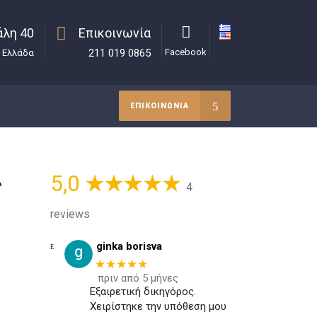
λη 40
Επικοινωνία
211 019 0865
Facebook
, Ελλάδα
ΕΠΙΚΟΙΝΩΝΙΑ
5,0
ς
4
reviews
ginka borisva
★★★★★
πριν από 5 μήνες
Εξαιρετική δικηγόρος.
Χειρίστηκε την υπόθεση μου