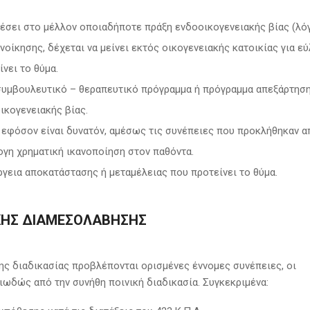
λέσει στο μέλλον οποιαδήποτε πράξη ενδοοικογενειακής βίας (λό
υνοίκησης, δέχεται να μείνει εκτός οικογενειακής κατοικίας για ε
ίνει το θύμα.
συμβουλευτικό – θεραπευτικό πρόγραμμα ή πρόγραμμα απεξάρτησ
ικογενειακής βίας.
, εφόσον είναι δυνατόν, αμέσως τις συνέπειες που προκλήθηκαν α
λογη χρηματική ικανοποίηση στον παθόντα.
ργεια αποκατάστασης ή μεταμέλειας που προτείνει το θύμα.
ΙΚΉΣ ΔΙΑΜΕΣΟΛΆΒΗΣΗΣ
της διαδικασίας προβλέπονται ορισμένες έννομες συνέπειες, οι
ωδώς από την συνήθη ποινική διαδικασία. Συγκεκριμένα: