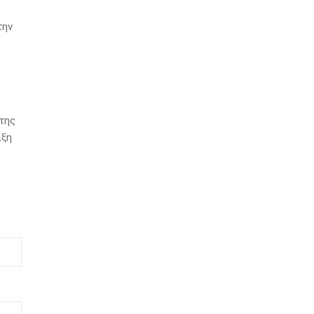
την
 της
ιξη