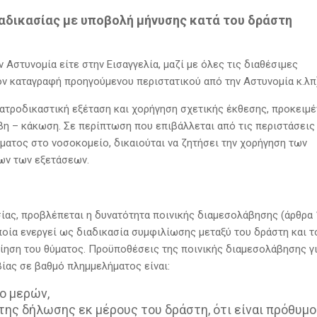
διαδικασίας με υποβολή μήνυσης κατά του δράστη
 Αστυνομία είτε στην Εισαγγελία, μαζί με όλες τις διαθέσιμες
ν καταγραφή προηγούμενου περιστατικού από την Αστυνομία κ.λπ)
 ιατροδικαστική εξέταση και χορήγηση σχετικής έκθεσης, προκειμ
βη – κάκωση. Σε περίπτωση που επιβάλλεται από τις περιστάσεις
ύματος στο νοσοκομείο, δικαιούται να ζητήσει την χορήγηση των
ων των εξετάσεων.
σίας, προβλέπεται η δυνατότητα ποινικής διαμεσολάβησης (άρθρα 
 οποία ενεργεί ως διαδικασία συμφιλίωσης μεταξύ του δράστη και τ
οίηση του θύματος. Προϋποθέσεις της ποινικής διαμεσολάβησης γι
ίας σε βαθμό πλημμελήματος είναι:
ο μερών,
ης δήλωσης εκ μέρους του δράστη, ότι είναι πρόθυμο