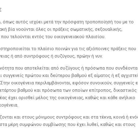
Σ
, όπως αυτός ισχύει μετά την πρόσφατη τροποποίησή του με το
ακή βία νοούνται όλες οι πράξεις σωματικής, σεξουαλικής,
 που τελούνται εντός του οικογενειακού πλαισίου.
στηροποιείται το πλαίσιο ποινών για τις αξιόποινες πράξεις που
νειας ή από συντρόφους ή συζύγους, πρώην ή νυν.
ινότητα που αποτελείται από συζύγους ή πρόσωπα που συνδέοντα
 συγγενείς πρώτου και δεύτερου βαθμού εξ αίματος ή εξ αγχιστε
. Στην οικογένεια περιλαμβάνονται, εφόσον συνοικούν, συγγενείς ε
 τετάρτου βαθμού και πρόσωπα των οποίων επίτροπος, δικαστικός
ας έχει ορισθεί μέλος της οικογένειας, καθώς και κάθε ανήλικο
ογένεια.
ονται και στους μόνιμους συντρόφους και στα τέκνα, κοινά ή ενό
 στα μέρη συμφώνου συμβίωσης που έχει λυθεί, καθώς και στους