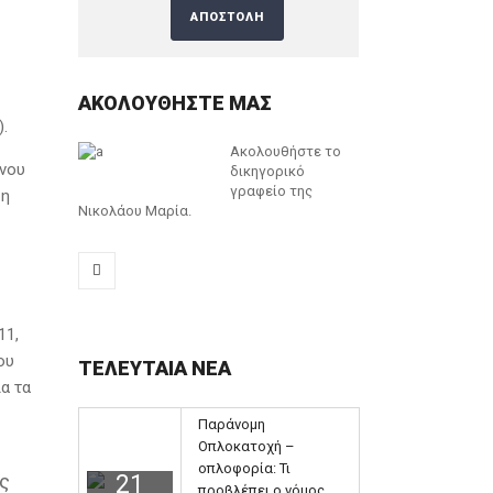
ΑΚΟΛΟΥΘΗΣΤΕ ΜΑΣ
.
Ακολουθήστε το
ένου
δικηγορικό
γραφείο της
 η
Νικολάου Μαρία.
11,
ου
ΤΕΛΕΥΤΑΙΑ ΝΕΑ
α τα
Παράνομη
Οπλοκατοχή –
οπλοφορία: Τι
ς
21
προβλέπει ο νόμος