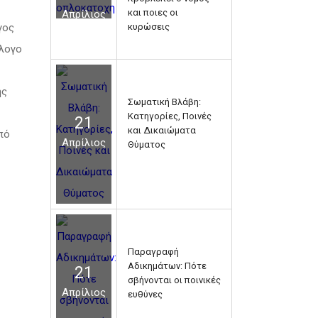
και ποιες οι
Απρίλιος
γος
κυρώσεις
ύλογο
ης
Σωματική Βλάβη:
Κατηγορίες, Ποινές
21
και Δικαιώματα
πό
Απρίλιος
Θύματος
Παραγραφή
Αδικημάτων: Πότε
21
σβήνονται οι ποινικές
Απρίλιος
ευθύνες