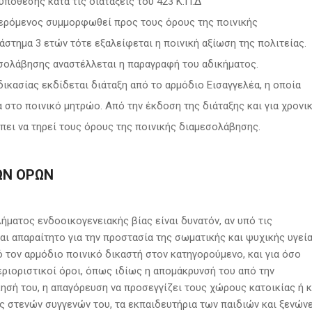
υπόθεσης κατά τις διατάξεις του 423 Κ.Π.Δ
ερόμενος συμμορφωθεί προς τους όρους της ποινικής
άστημα 3 ετών τότε εξαλείφεται η ποινική αξίωση της πολιτείας.
εσολάβησης αναστέλλεται η παραγραφή του αδικήματος.
ικασίας εκδίδεται διάταξη από το αρμόδιο Εισαγγελέα, η οποία
 στο ποινικό μητρώο. Από την έκδοση της διάταξης και για χρονι
πει να τηρεί τους όρους της ποινικής διαμεσολάβησης.
ΏΝ ΌΡΩΝ
ματος ενδοοικογενειακής βίας είναι δυνατόν, αν υπό τις
αι απαραίτητο για την προστασία της σωματικής και ψυχικής υγεί
ό τον αρμόδιο ποινικό δικαστή στον κατηγορούμενο, και για όσο
εριοριστικοί όροι, όπως ιδίως η απομάκρυνσή του από την
κησή του, η απαγόρευση να προσεγγίζει τους χώρους κατοικίας ή κ
ες στενών συγγενών του, τα εκπαιδευτήρια των παιδιών και ξενών