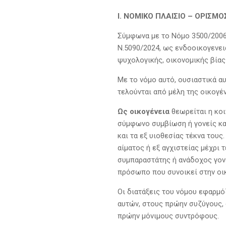
I
. ΝΟΜΙΚΟ ΠΛΑΙΣΙΟ – ΟΡΙΣΜΟ
Σύμφωνα με το Νόμο 3500/2006
Ν.5090/2024, ως ενδοοικογενει
ψυχολογικής, οικονομικής βίας
Με το νόμο αυτό, ουσιαστικά αυ
τελούνται από μέλη της οικογέ
Ως οικογένεια
θεωρείται η κο
σύμφωνο συμβίωση ή γονείς και
και τα εξ υιοθεσίας τέκνα τους
αίματος ή εξ αγχιστείας μέχρι
συμπαραστάτης ή ανάδοχος γονέ
πρόσωπο που συνοικεί στην οικ
Οι διατάξεις του νόμου εφαρμόζ
αυτών, στους πρώην συζύγους,
πρώην μόνιμους συντρόφους.