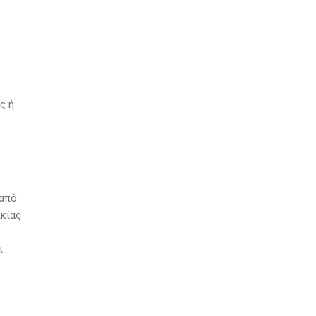
ς ή
ύ
 από
ικίας
ι