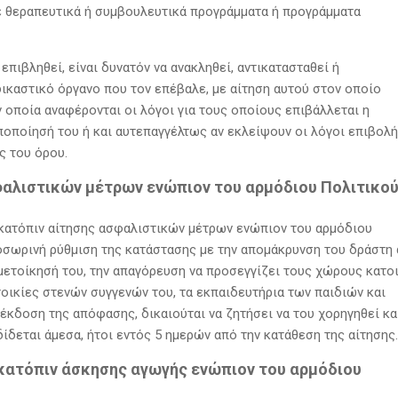
ε θεραπευτικά ή συμβουλευτικά προγράμματα ή προγράμματα
επιβληθεί, είναι δυνατόν να ανακληθεί, αντικατασταθεί ή
ικαστικό όργανο που τον επέβαλε, με αίτηση αυτού στον οποίο
ν οποία αναφέρονται οι λόγοι για τους οποίους επιβάλλεται η
ποποίησή του ή και αυτεπαγγέλτως αν εκλείψουν οι λόγοι επιβολή
ς του όρου.
φαλιστικών μέτρων ενώπιον του αρμόδιου Πολιτικο
, κατόπιν αίτησης ασφαλιστικών μέτρων ενώπιον του αρμόδιου
οσωρινή ρύθμιση της κατάστασης με την απομάκρυνση του δράστη
 μετοίκησή του, την απαγόρευση να προσεγγίζει τους χώρους κατο
τοικίες στενών συγγενών του, τα εκπαιδευτήρια των παιδιών και
 έκδοση της απόφασης, δικαιούται να ζητήσει να του χορηγηθεί κα
ίδεται άμεσα, ήτοι εντός 5 ημερών από την κατάθεση της αίτησης.
κατόπιν άσκησης αγωγής ενώπιον του αρμόδιου