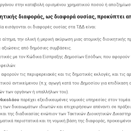
οργάνου στην καταβολή ορισμένου χρηματικού ποσού ή αποζημίωσ
κητικής διαφοράς, ως διαφορά ουσίας, προκύπτει α
ία εισάγονται οι διαφορές ουσίας στα ΤΔΔ είναι:
 αίτημα, την ολική ή μερική ακύρωση μιας ατομικής διοικητικής 
ε αξιώσεις από δημόσιες συμβάσεις.
ετικές με τον Κώδικα Είσπραξης Δημοσίων Εσόδων, που αφορούν 
φειλών.
 αφορούν τις περιφερειακές και τις δημοτικές εκλογές, και τις 
τικού αντικείμενου (π.χ. αγωγή κατά του Δημοσίου για επιδίκαση
ών των οργάνων ή υπαλλήλων του).
Νικολάου
παρέχει εξειδικευμένες νομικές υπηρεσίες στον τομέα
 των δικαιωμάτων ιδιωτών και επιχειρήσεων απέναντι σε πράξει
 και της διαδικασίας ενώπιον των Τακτικών Διοικητικών Δικαστηρ
ματικά περιστατικά και τη νομική βάση της διαφοράς, προκειμένο