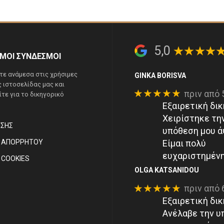
5,0
ΙΜΟΙ ΣΥΝΔΕΣΜΟΙ
τε ανάμεσα στις χρήσιμες
GINKA BORISVA
ς ιστοσελίδας μας και
★★★★★
πριν από 
τε για το δικηγορικό
Εξαιρετική δικ
Χειρίστηκε τη
ΉΣΗΣ
υπόθεση μου ά
ΚΉ ΑΠΟΡΡΉΤΟΥ
Είμαι πολύ
ευχαριστημένη
Ή COOKIES
OLGA KATSANIDOU
★★★★★
πριν από 
Εξαιρετική δικ
Ανέλαβε την υ