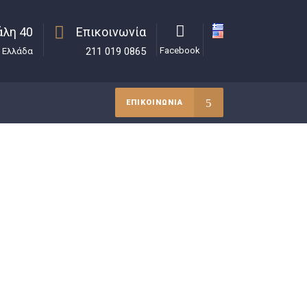
λη 40
Επικοινωνία
211 019 0865
Facebook
, Ελλάδα
ΕΠΙΚΟΙΝΩΝΙΑ
κολάου
>
Αποφάσεις
>
Διοικητική διαφορά ουσίας