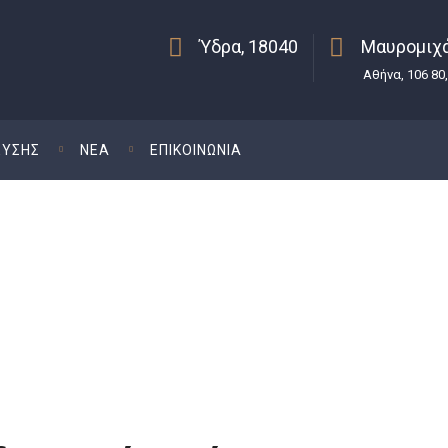
Ύδρα, 18040
Μαυρομιχά
Αθήνα, 106 80
ΕΥΣΗΣ
ΝΕΑ
ΕΠΙΚΟΙΝΩΝΙΑ
ρά Ουσίας
Μαρία Νι