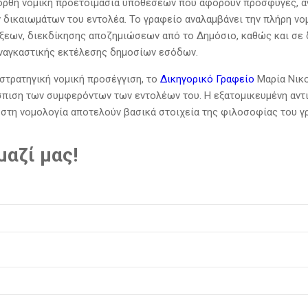
 ορθή νομική προετοιμασία υποθέσεων που αφορούν προσφυγές, αγ
 δικαιωμάτων του εντολέα. Το γραφείο αναλαμβάνει την πλήρη νο
ξεων, διεκδίκησης αποζημιώσεων από το Δημόσιο, καθώς και σε
αναγκαστικής εκτέλεσης δημοσίων εσόδων.
στρατηγική νομική προσέγγιση, το
Δικηγορικό Γραφείο
Μαρία Νικο
σπιση των συμφερόντων των εντολέων του. Η εξατομικευμένη αντ
στη νομολογία αποτελούν βασικά στοιχεία της φιλοσοφίας του γ
αζί μας!