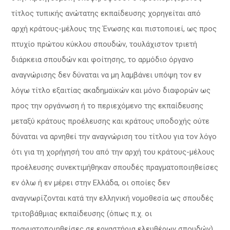
τίτλος τυπικής ανώτατης εκπαίδευσης χορηγείται από
αρχή κράτους-μέλους της Ένωσης και πιστοποιεί, ως προς
πτυχίο πρώτου κύκλου σπουδών, τουλάχιστον τριετή
διάρκεια σπουδών και φοίτησης, το αρμόδιο όργανο
αναγνώρισης δεν δύναται να μη λαμβάνει υπόψη τον εν
λόγω τίτλο εξαιτίας ακαδημαϊκών και μόνο διαφορών ως
προς την οργάνωση ή το περιεχόμενο της εκπαίδευσης
μεταξύ κράτους προέλευσης και κράτους υποδοχής ούτε
δύναται να αρνηθεί την αναγνώριση του τίτλου για τον λόγο
ότι για τη χορήγησή του από την αρχή του κράτους-μέλους
προέλευσης συνεκτιμήθηκαν σπουδές πραγματοποιηθείσες
εν όλω ή εν μέρει στην Ελλάδα, οι οποίες δεν
αναγνωρίζονται κατά την ελληνική νομοθεσία ως σπουδές
τριτοβάθμιας εκπαίδευσης (όπως π.χ. οι
πραγματοποιηθείσες σε εργαστήρια ελευθέρων σπουδών).