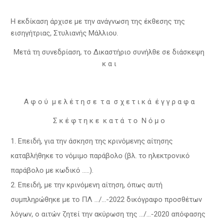
Η εκδίκαση άρχισε με την ανάγνωση της έκθεσης της
εισηγήτριας, Στυλιανής Μάλλιου.
Μετά τη συνεδρίαση, το Δικαστήριο συνήλθε σε διάσκεψη
κ α ι
Α φ ο ύ μ ε λ έ τ η σ ε τ α σ χ ε τ ι κ ά έ γ γ ρ α φ α
Σ κ έ φ τ η κ ε κ α τ ά τ ο Ν ό μ ο
Επειδή, για την άσκηση της κρινόμενης αίτησης
καταβλήθηκε το νόμιμο παράβολο (βλ. το ηλεκτρονικό
παράβολο με κωδικό …..).
Επειδή, με την κρινόμενη αίτηση, όπως αυτή
συμπληρώθηκε με το ΠΛ …/…-2022 δικόγραφο προσθέτων
λόγων, ο αιτών ζητεί την ακύρωση της …/…-2020 απόφασης