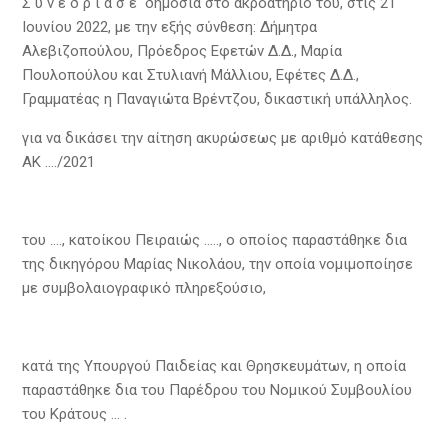
Σ υ ν ε δ ρ ί α σ ε δημόσια στο ακροατήριό του, στις 21
Ιουνίου 2022, με την εξής σύνθεση: Δήμητρα
Αλεβιζοπούλου, Πρόεδρος Εφετών Δ.Δ., Μαρία
Πουλοπούλου και Στυλιανή Μάλλιου, Εφέτες Δ.Δ.,
Γραμματέας η Παναγιώτα Βρέντζου, δικαστική υπάλληλος.
για να δικάσει την αίτηση ακυρώσεως με αριθμό κατάθεσης
ΑΚ …./2021
του …., κατοίκου Πειραιώς ….., ο οποίος παραστάθηκε δια
της δικηγόρου Μαρίας Νικολάου, την οποία νομιμοποίησε
με συμβολαιογραφικό πληρεξούσιο,
κατά της Υπουργού Παιδείας και Θρησκευμάτων, η οποία
παραστάθηκε δια του Παρέδρου του Νομικού Συμβουλίου
του Κράτους … .