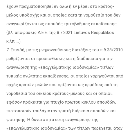
έχουν πραγματοποιηθεί εν όλω ή εν μέρει στο κράτος-
μέλος υποδοχής και οι οποίες κατά τη νομοθεσία του δεν
αναγνωρίζονται ως σπουδές τριτοβάθμιας εκπαίδευσης
(βλ. αποφάσεις Δ.Ε.Ε. της 8.7.2021 Lietuvos Respublikos
κ.λπ. …).
Επειδή, με τις μνημονευθείσες διατάξεις του π.δ.38/2010
ρυθμίζονται οι προϋποθέσεις και η διαδικασία για την
αναγνώριση της «επαγγελματικής ισοδυναμίας» τίτλων
τυπικής ανώτατης εκπαίδευσης, οι οποίοι χορηγούνται από
αρχές κρατών-μελών που ορίζονται ως αρμόδιες από τη
νομοθεσία του οικείου κράτους-μέλους και οι οποίοι,
εφόσον πρόκειται για πτυχίο πρώτου κύκλου σπουδών,
πιστοποιούν τουλάχιστον τριετή διάρκεια σπουδών και
φοίτησης. Η δυνατότητα αυτή αναγνώρισης της
«επαγγελματικής ισοδυναμίας» των τίτλων παρέχεται, όταν