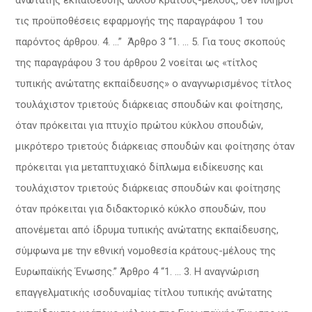
ανώτατης εκπαίδευσης άλλου κράτους-μέλους, δεν πληροί
τις προϋποθέσεις εφαρμογής της παραγράφου 1 του
παρόντος άρθρου. 4. …” Άρθρο 3 “1. … 5. Για τους σκοπούς
της παραγράφου 3 του άρθρου 2 νοείται ως «τίτλος
τυπικής ανώτατης εκπαίδευσης» ο αναγνωρισμένος τίτλος
τουλάχιστον τριετούς διάρκειας σπουδών και φοίτησης,
όταν πρόκειται για πτυχίο πρώτου κύκλου σπουδών,
μικρότερο τριετούς διάρκειας σπουδών και φοίτησης όταν
πρόκειται για μεταπτυχιακό δίπλωμα ειδίκευσης και
τουλάχιστον τριετούς διάρκειας σπουδών και φοίτησης
όταν πρόκειται για διδακτορικό κύκλο σπουδών, που
απονέμεται από ίδρυμα τυπικής ανώτατης εκπαίδευσης,
σύμφωνα με την εθνική νομοθεσία κράτους-μέλους της
Ευρωπαϊκής Ένωσης.” Άρθρο 4 “1. … 3. Η αναγνώριση
επαγγελματικής ισοδυναμίας τίτλου τυπικής ανώτατης