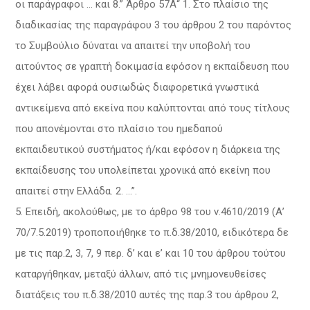
οι παράγραφοι … και 8.” Άρθρο 57Α“ 1. Στο πλαίσιο της
διαδικασίας της παραγράφου 3 του άρθρου 2 του παρόντος
το Συμβούλιο δύναται να απαιτεί την υποβολή του
αιτούντος σε γραπτή δοκιμασία εφόσον η εκπαίδευση που
έχει λάβει αφορά ουσιωδώς διαφορετικά γνωστικά
αντικείμενα από εκείνα που καλύπτονται από τους τίτλους
που απονέμονται στο πλαίσιο του ημεδαπού
εκπαιδευτικού συστήματος ή/και εφόσον η διάρκεια της
εκπαίδευσης του υπολείπεται χρονικά από εκείνη που
απαιτεί στην Ελλάδα. 2. …”.
Επειδή, ακολούθως, με το άρθρο 98 του ν.4610/2019 (Α’
70/7.5.2019) τροποποιήθηκε το π.δ.38/2010, ειδικότερα δε
με τις παρ.2, 3, 7, 9 περ. δ’ και ε’ και 10 του άρθρου τούτου
καταργήθηκαν, μεταξύ άλλων, από τις μνημονευθείσες
διατάξεις του π.δ.38/2010 αυτές της παρ.3 του άρθρου 2,