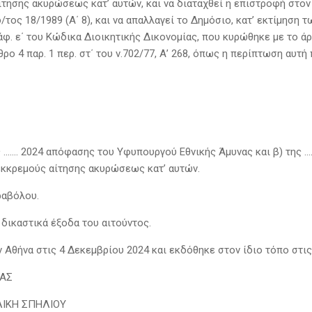
τησης ακυρώσεως κατ’ αυτών, και να διαταχθεί η επιστροφή στον
.δ/τος 18/1989 (A΄ 8), και να απαλλαγεί το Δημόσιο, κατ’ εκτίμηση
άφ. ε΄ του Κώδικα Διοικητικής Δικονομίας, που κυρώθηκε με το άρ
ρο 4 παρ. 1 περ. στ΄ του ν.702/77, Α’ 268, όπως η περίπτωση αυτή
ς ……. 2024 απόφασης του Υφυπουργού Εθνικής Άμυνας και β) της 
εκκρεμούς αίτησης ακυρώσεως κατ’ αυτών.
ραβόλου.
δικαστικά έξοδα του αιτούντος.
 Αθήνα στις 4 Δεκεμβρίου 2024 και εκδόθηκε στον ίδιο τόπο στις
ΑΣ
ΙΚΗ ΣΠΗΛΙΟΥ