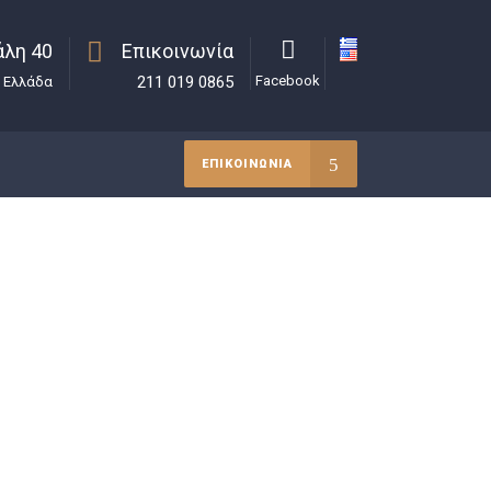
λη 40
Επικοινωνία
211 019 0865
Facebook
, Ελλάδα
ΕΠΙΚΟΙΝΩΝΙΑ
Μαρία Νικολάου
>
Αποφάσεις
>
ωτική διαφορά ενώπιον του Διοικητικού Εφετείου
Αθηνών