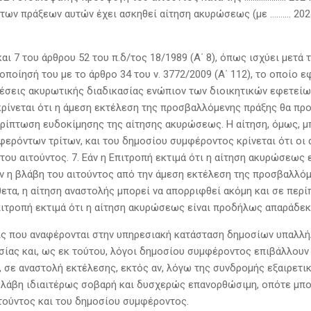
 των πράξεων αυτών έχει ασκηθεί αίτηση ακυρώσεως (με ………. 2024)
αι 7 του άρθρου 52 του π.δ/τος 18/1989 (Α΄ 8), όπως ισχύει μετά 
ποποίησή του με το άρθρο 34 του ν. 3772/2009 (Α΄ 112), το οποίο ε
θέσεις ακυρωτικής διαδικασίας ενώπιον των διοικητικών εφετείων,
 κρίνεται ότι η άμεση εκτέλεση της προσβαλλόμενης πράξης θα π
πτωση ευδοκίμησης της αίτησης ακυρώσεως. Η αίτηση, όμως, μπο
φερόντων τρίτων, και του δημοσίου συμφέροντος κρίνεται ότι οι 
ου αιτούντος. 7. Εάν η Επιτροπή εκτιμά ότι η αίτηση ακυρώσεως 
άν η βλάβη του αιτούντος από την άμεση εκτέλεση της προσβαλλό
ετα, η αίτηση αναστολής μπορεί να απορριφθεί ακόμη και σε πε
πιτροπή εκτιμά ότι η αίτηση ακυρώσεως είναι προδήλως απαράδεκ
ξεις που αναφέρονται στην υπηρεσιακή κατάσταση δημοσίων υπαλλ
σίας και, ως εκ τούτου, λόγοι δημοσίου συμφέροντος επιβάλλουν 
ν, σε αναστολή εκτέλεσης, εκτός αν, λόγω της συνδρομής εξαιρετ
βλάβη ιδιαιτέρως σοβαρή και δυσχερώς επανορθώσιμη, οπότε μπορ
τούντος και του δημοσίου συμφέροντος.