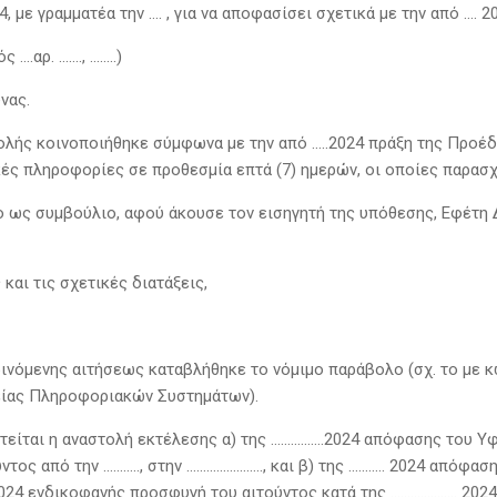
 με γραμματέα την …. , για να αποφασίσει σχετικά με την από …. 20
 ….αρ. ……., ……..)
νας.
ολής κοινοποιήθηκε σύμφωνα με την από …..2024 πράξη της Προέδ
κές πληροφορίες σε προθεσμία επτά (7) ημερών, οι οποίες παρασχ
ο ως συμβούλιο, αφού άκουσε τον εισηγητή της υπόθεσης, Εφέτη Δ
και τις σχετικές διατάξεις,
 κρινόμενης αιτήσεως καταβλήθηκε το νόμιμο παράβολο (σχ. το μ
είας Πληροφοριακών Συστημάτων).
 ζητείται η αναστολή εκτέλεσης α) της …………….2024 απόφασης του Υ
τος από την ……….., στην ………………….., και β) της ……….. 2024 απόφασ
024 ενδικοφανής προσφυγή του αιτούντος κατά της ……………….. 2024