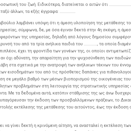
ροσωπική του ζωή. Ειδικότερα, διατείνεται ο αιτών ότι ……………………
εταξύ άλλων, τα εξής έγγραφα: ………………
υμβούλιο λαμβάνει υπόψη ότι η άμεση υλοποίηση της μετάθεσης το
πηρεσίας, σύμφωνα, δε, με όσα έγιναν δεκτά στην 4η σκέψη, η άμ
φερόντων της υπηρεσίας, δηλαδή από λόγους δημοσίου συμφέροντ
ρυνσή του από τα τρία ανήλικα παιδιά του ……………, τα οποία διαμέ
, επιπλέον, έχει τη φροντίδα των γονέων της, οι οποίοι αντιμετ
 αν όχι αδύνατη, την απαραίτητη για την ψυχοσύνθεση των παιδιών
βη στα σχετικά με την ανατροφή των ανήλικων τέκνων του έννομ
των εισοδημάτων του από τις πρόσθετες δαπάνες για πιθανολογού
ση σε μεγάλο βαθμό των μέσων βιοπορισμού της οικογένειας του.
λητων προβλημάτων στη λειτουργία της στρατιωτικής υπηρεσίας 
ντα. Με τα δεδομένα αυτά, κατόπιν στάθμισης της ως άνω δυσχε
υπαγόρευσαν την έκδοση των προσβαλλόμενων πράξεων, το Δικαστ
τολής εκτέλεσης της μετάθεσης του αιτούντος, έως την έκδοση 
πει να γίνει δεκτή η κρινόμενη αίτηση, να ανασταλεί η εκτέλεση 