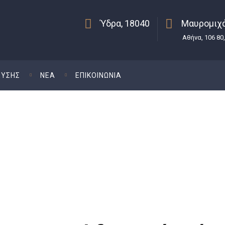
Ύδρα, 18040
Μαυρομιχά
Αθήνα, 106 80
ΕΥΣΗΣ
ΝΕΑ
ΕΠΙΚΟΙΝΩΝΙΑ
τική Διαφορά
κητικού Εφετείου
Διοικητική ακυρ