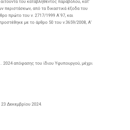
 αιτούντα του καταβληθέντος παραβόλου, κατ’
 των περιστάσεων, από τα δικαστικά έξοδα του
θρο πρώτο του ν. 2717/1999 Α΄97, και
 προστέθηκε με το άρθρο 50 του ν.3659/2008, Α’
…… 2024 απόφασης του ίδιου Υφυπουργού, μέχρι
 23 Δεκεμβρίου 2024.