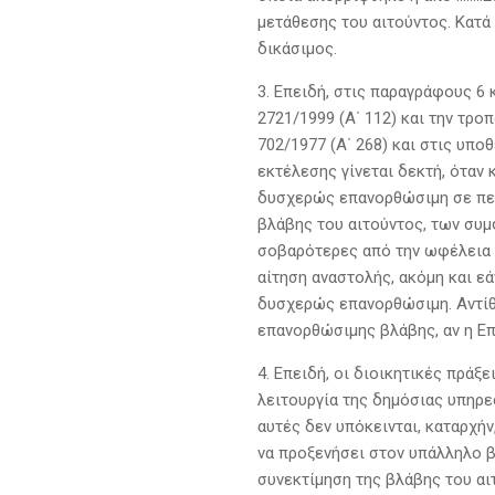
μετάθεσης του αιτούντος. Κατά
δικάσιμος.
3. Επειδή, στις παραγράφους 6 κ
2721/1999 (Α΄ 112) και την τρο
702/1977 (Α΄ 268) και στις υπο
εκτέλεσης γίνεται δεκτή, όταν
δυσχερώς επανορθώσιμη σε περί
βλάβης του αιτούντος, των συμ
σοβαρότερες από την ωφέλεια τ
αίτηση αναστολής, ακόμη και ε
δυσχερώς επανορθώσιμη. Αντίθ
επανορθώσιμης βλάβης, αν η Ε
4. Επειδή, οι διοικητικές πρά
λειτουργία της δημόσιας υπηρε
αυτές δεν υπόκεινται, καταρχή
να προξενήσει στον υπάλληλο 
συνεκτίμηση της βλάβης του αι