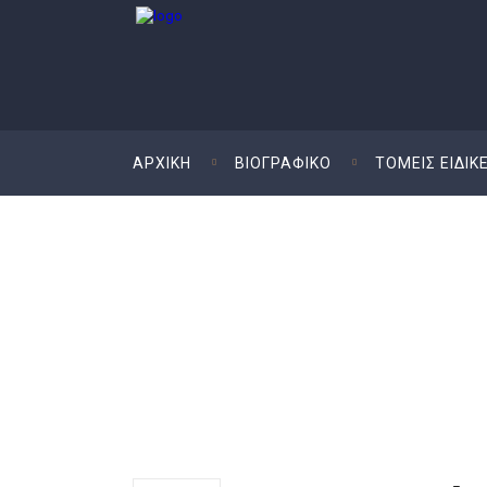
ΑΡΧΙΚΗ
ΒΙΟΓΡΑΦΙΚO
ΤΟΜΕΙΣ ΕΙΔΙΚ
Διοικητική Ακυρω
Ενώπιον Του Διοι
Αθηνών