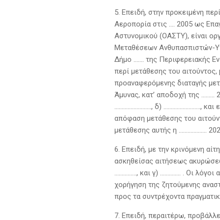
5. Επειδή, στην προκειμένη πε
Αεροπορία στις …. 2005 ως Επαγ
Αστυνομικού (ΟΑΣΤΥ), είναι οργ
Μεταθέσεων Ανθυπασπιστών-Υπα
Δήμο ……. της Περιφερειακής Ε
περί μετάθεσης του αιτούντος, 
προαναφερόμενης διαταγής μετ
Άμυνας, κατ’ αποδοχή της ……… 
……………………., δ) ……………………., και 
απόφαση μετάθεσης του αιτούντ
μετάθεσης αυτής η ………………. 202
6. Επειδή, με την κρινόμενη α
ασκηθείσας αιτήσεως ακυρώσεως
……………, και γ) ………….. . Οι λόγο
χορήγηση της ζητούμενης αναστ
προς τα συντρέχοντα πραγματικ
7. Επειδή, περαιτέρω, προβάλ