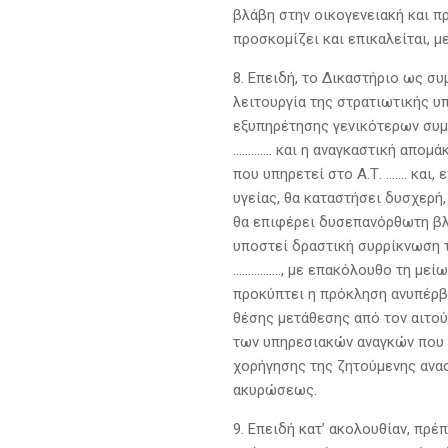
βλάβη στην οικογενειακή και π
προσκομίζει και επικαλείται, μ
8. Επειδή, το Δικαστήριο ως σ
λειτουργία της στρατιωτικής υ
εξυπηρέτησης γενικότερων συμ
…………. και η αναγκαστική απομάκ
που υπηρετεί στο Α.Τ. ……. και
υγείας, θα καταστήσει δυσχερή,
θα επιφέρει δυσεπανόρθωτη βλά
υποστεί δραστική συρρίκνωση 
……………., με επακόλουθο τη μείω
προκύπτει η πρόκληση ανυπέρβ
θέσης μετάθεσης από τον αιτού
των υπηρεσιακών αναγκών που 
χορήγησης της ζητούμενης ανασ
ακυρώσεως.
9. Επειδή κατ’ ακολουθίαν, πρέ