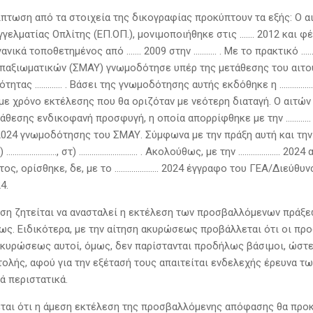
ρίπτωση από τα στοιχεία της δικογραφίας προκύπτουν τα εξής: Ο 
γελματίας Οπλίτης (ΕΠ.ΟΠ.), μονιμοποιήθηκε στις ……. 2012 και φέ
ανικά τοποθετημένος από ……. 2009 στην ……….. . Με το πρακτικό ……
ξιωματικών (ΣΜΑΥ) γνωμοδότησε υπέρ της μετάθεσης του αιτούντ
νότητας …………. . Βάσει της γνωμοδότησης αυτής εκδόθηκε η ……………
με χρόνο εκτέλεσης που θα οριζόταν με νεότερη διαταγή. Ο αιτών
άθεσης ενδικοφανή προσφυγή, η οποία απορρίφθηκε με την …………
2024 γνωμοδότησης του ΣΜΑΥ. Σύμφωνα με την πράξη αυτή και την
ε) ……………………, στ) ………………………. . Ακολούθως, με την ……………….. 202
ος, ορίσθηκε, δε, με το ………………… 2024 έγγραφο του ΓΕΑ/Διεύθυν
4.
ίτηση ζητείται να ανασταλεί η εκτέλεση των προσβαλλόμενων πρά
. Ειδικότερα, με την αίτηση ακυρώσεως προβάλλεται ότι οι προσ
ι ακυρώσεως αυτοί, όμως, δεν παρίστανται προδήλως βάσιμοι, ώστε
ολής, αφού για την εξέτασή τους απαιτείται ενδελεχής έρευνα τ
ά περιστατικά.
λεται ότι η άμεση εκτέλεση της προσβαλλόμενης απόφασης θα πρ