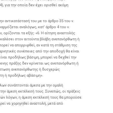
, για την οποία δεν έχει ορισθεί ακόμη
την αντικατάστασή του με το άρθρο 35 του ν.
φαρμόζεται αναλόγως, κατ’ άρθρο 4 του ν.
 ορίζονται τα εξής: «6. Η αίτηση αναστολής
ροκαλέσει στον αιτούντα βλάβη ανεπανόρθωτη ή
ρεί να απορριφθεί, αν κατά τη στάθμιση της
αρνητικές συνέπειες από την αποδοχή θα είναι
είναι προδήλως βάσιμη, μπορεί να δεχθεί την
μενης πράξης δεν κρίνεται ως ανεπανόρθωτη ή
ρίπτωση ανεπανόρθωτης ή δυσχερώς
τη ή προδήλως αβάσιμη».
ήλων συνάπτονται άμεσα με την ομαλή
την άμεση εκτέλεσή τους. Συνεπώς, οι πράξεις
ικών λόγων, η άμεση εκτέλεσή τους θα μπορούσε
εί να χορηγηθεί αναστολή, μετά από