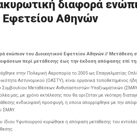
ακυρωτική διαφορά ενώπι
ύ Εφετείου Αθηνών
ρά ενώπιον του Διοικητικού Εφετείου Αθηνών // Μετάθεση 
οφάσεων περί μετάθεσης έως την έκδοση απόφασης επί τ
τάχθηκε στην Πολεμική Αεροπορία το 2005 ως Επαγγελματίας Οπλίτ
ιδικότητα Αστυνομικού (ΟΑΣΤΥ), είναι οργανικά τοποθετημένος ήδ
υ Συμβουλίου Μεταθέσεων Ανθυπασπιστών-Υπαξιωματικών (ΣΜΑΥ)
ολέα μας, με χρόνο εκτέλεσης που θα οριζόταν με νεότερη διαταγ
άθεσης ενδικοφανή προσφυγή, η οποία απορρίφθηκε με την απόφα
υ ΣΜΑΥ.
υ ίδιου Υφυπουργού κυρώθηκε η απόφαση μετάθεσης του εντολέα 
θεσης.