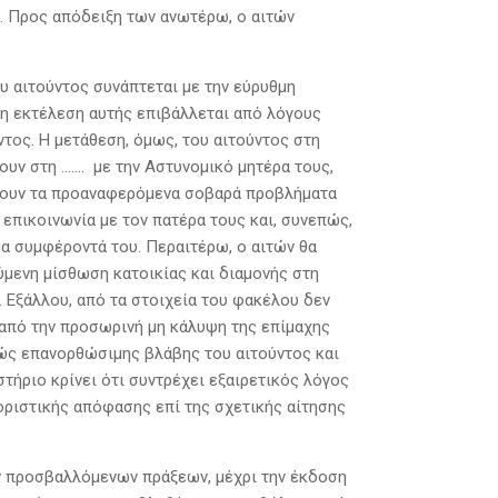
.. Προς απόδειξη των ανωτέρω, ο αιτών
υ αιτούντος συνάπτεται με την εύρυθμη
εση εκτέλεση αυτής επιβάλλεται από λόγους
ος. Η μετάθεση, όμως, του αιτούντος στη
νουν στη ……. με την Αστυνομικό μητέρα τους,
ωπίζουν τα προαναφερόμενα σοβαρά προβλήματα
 επικοινωνία με τον πατέρα τους και, συνεπώς,
α συμφέροντά του. Περαιτέρω, ο αιτών θα
μενη μίσθωση κατοικίας και διαμονής στη
 Εξάλλου, από τα στοιχεία του φακέλου δεν
από την προσωρινή μη κάλυψη της επίμαχης
ρώς επανορθώσιμης βλάβης του αιτούντος και
ήριο κρίνει ότι συντρέχει εξαιρετικός λόγος
οριστικής απόφασης επί της σχετικής αίτησης
των προσβαλλόμενων πράξεων, μέχρι την έκδοση