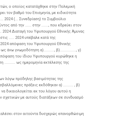
αιτών, ο οποίος κατατάχθηκε στην Πολεμική
ρει τον βαθμό του Επισμηνία, με ειδικότητα
…. 2024 (…. Συνεδρίαση) το Συμβούλιο
ος από την …….. στην ………, που εδρεύει στον
… 2024 Διαταγή του Υφυπουργού Εθνικής Άμυνας
 στις ……. 2024 υπέβαλε κατά της
 2024 απόφαση του Υφυπουργού Εθνικής
 ως άνω γνωμοδότηση α)………….., β)…………………, γ)
4 απόφαση του ίδιου Υφυπουργού κυρώθηκε η
ση ………….. ως ημερομηνία εκτέλεσης της
ξεων λόγω πρόδηλης βασιμότητας της
βαλλόμενες πράξεις εκδόθηκαν α) …………. , β)
 να δικαιολογείται εκ του λόγου αυτού η
ων σχετικών με αυτούς διατάξεων σε συνδυασμό
οκαλέσει στον αιτούντα δυσχερώς επανορθώσιμη