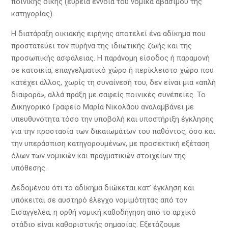
ποινικής δίκης (ευρεία έννοια του νομικά αβασίμου της
κατηγορίας).
Η διατάραξη οικιακής ειρήνης αποτελεί ένα αδίκημα που
προστατεύει τον πυρήνα της ιδιωτικής ζωής και της
προσωπικής ασφάλειας. Η παράνομη είσοδος ή παραμονή
σε κατοικία, επαγγελματικό χώρο ή περίκλειστο χώρο που
κατέχει άλλος, χωρίς τη συναίνεσή του, δεν είναι μια «απλή
διαφορά», αλλά πράξη με σαφείς ποινικές συνέπειες. Το
Δικηγορικό Γραφείο Μαρία Νικολάου αναλαμβάνει με
υπευθυνότητα τόσο την υποβολή και υποστήριξη έγκλησης
για την προστασία των δικαιωμάτων του παθόντος, όσο και
την υπεράσπιση κατηγορουμένων, με προσεκτική εξέταση
όλων των νομικών και πραγματικών στοιχείων της
υπόθεσης.
Δεδομένου ότι το αδίκημα διώκεται κατ’ έγκληση και
υπόκειται σε αυστηρό έλεγχο νομιμότητας από τον
Εισαγγελέα, η ορθή νομική καθοδήγηση από το αρχικό
στάδιο είναι καθοριστικής σημασίας. Εξετάζουμε