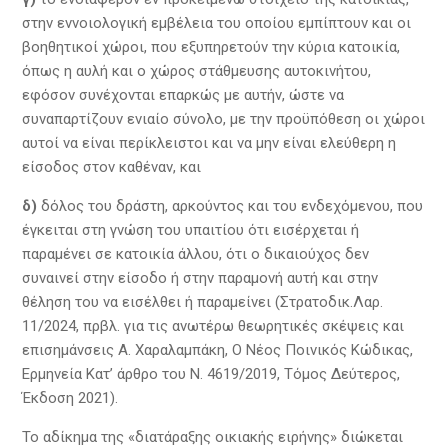
στην εννοιολογική εμβέλεια του οποίου εμπίπτουν και οι
βοηθητικοί χώροι, που εξυπηρετούν την κύρια κατοικία,
όπως η αυλή και ο χώρος στάθμευσης αυτοκινήτου,
εφόσον συνέχονται επαρκώς με αυτήν, ώστε να
συναπαρτίζουν ενιαίο σύνολο, με την προϋπόθεση οι χώροι
αυτοί να είναι περίκλειστοι και να μην είναι ελεύθερη η
είσοδος στον καθέναν, και
δ)
δόλος του δράστη, αρκούντος και του ενδεχόμενου, που
έγκειται στη γνώση του υπαιτίου ότι εισέρχεται ή
παραμένει σε κατοικία άλλου, ότι ο δικαιούχος δεν
συναινεί στην είσοδο ή στην παραμονή αυτή και στην
θέληση του να εισέλθει ή παραμείνει (Στρατοδικ.Λαρ.
11/2024, πρβλ. για τις ανωτέρω θεωρητικές σκέψεις και
επισημάνσεις Α. Χαραλαμπάκη, Ο Νέος Ποινικός Κώδικας,
Ερμηνεία Κατ’ άρθρο του Ν. 4619/2019, Τόμος Δεύτερος,
Έκδοση 2021).
Το αδίκημα της «διατάραξης οικιακής ειρήνης» διώκεται