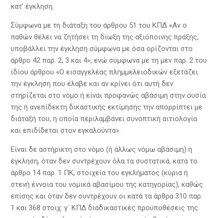
κατ’ έγκληση.
Σύμφωνα με τη διάταξη του άρθρου 51 του ΚΠΔ «Αν ο
παθών θέλει να ζητήσει τη δίωξη της αξιόποινης πράξης,
υποβάλλει την έγκληση σύμφωνα με όσα ορίζονται στο
άρθρο 42 παρ. 2, 3 και 4», ενώ σύμφωνα με τη μεν παρ. 2 του
ιδίου άρθρου «Ο εισαγγελέας πλημμελειοδικών εξετάζει
την έγκληση που έλαβε και αν κρίνει ότι αυτή δεν
στηρίζεται στο νόμο ή είναι προφανώς αβάσιμη στην ουσία
της ή ανεπίδεκτη δικαστικής εκτίμησης την απορρίπτει με
διάταξή του, η οποία περιλαμβάνει συνοπτική αιτιολογία
και επιδίδεται στον εγκαλούντα».
Είναι δε αστήρικτη στο νόμο (ή άλλως νόμω αβάσιμη) η
έγκληση, όταν δεν συντρέχουν όλα τα συστατικά, κατά το
άρθρο 14 παρ. 1 ΠΚ, στοιχεία του εγκλήματος (κύρια ή
στενή έννοια του νομικά αβασίμου της κατηγορίας), καθώς
επίσης και όταν δεν συντρέχουν οι κατά τα άρθρα 310 παρ.
1 και 368 στοιχ. γ΄ ΚΠΔ διαδικαστικές προϋποθέσεις της