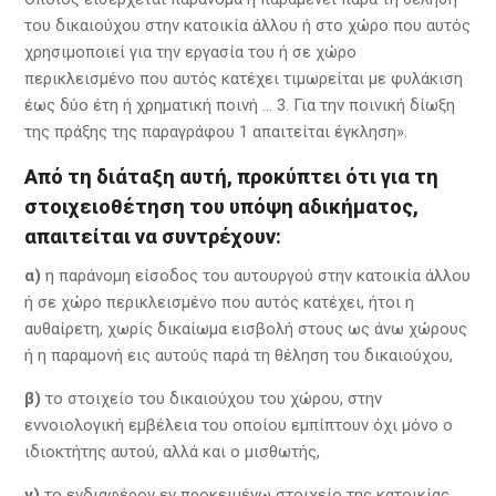
του δικαιούχου στην κατοικία άλλου ή στο χώρο που αυτός
χρησιμοποιεί για την εργασία του ή σε χώρο
περικλεισμένο που αυτός κατέχει τιμωρείται με φυλάκιση
έως δύο έτη ή χρηματική ποινή … 3. Για την ποινική δίωξη
της πράξης της παραγράφου 1 απαιτείται έγκληση».
Από τη διάταξη αυτή, προκύπτει ότι για τη
στοιχειοθέτηση του υπόψη αδικήματος,
απαιτείται να συντρέχουν:
α)
η παράνομη είσοδος του αυτουργού στην κατοικία άλλου
ή σε χώρο περικλεισμένο που αυτός κατέχει, ήτοι η
αυθαίρετη, χωρίς δικαίωμα εισβολή στους ως άνω χώρους
ή η παραμονή εις αυτούς παρά τη θέληση του δικαιούχου,
β)
το στοιχείο του δικαιούχου του χώρου, στην
εννοιολογική εμβέλεια του οποίου εμπίπτουν όχι μόνο ο
ιδιοκτήτης αυτού, αλλά και ο μισθωτής,
γ)
το ενδιαφέρον εν προκειμένω στοιχείο της κατοικίας,